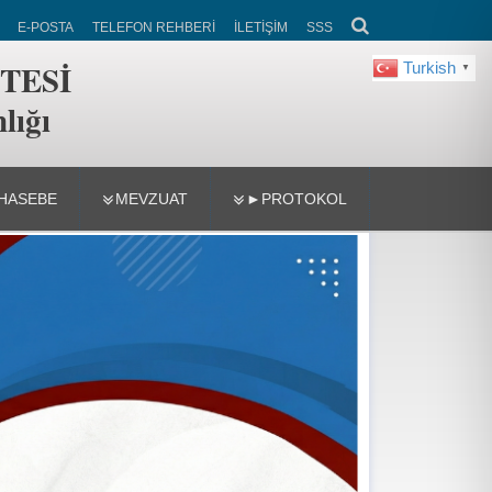
E-POSTA
TELEFON REHBERİ
İLETİŞİM
SSS
TESİ
Turkish
▼
lığı
HASEBE
MEVZUAT
►PROTOKOL