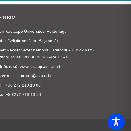
ETİŞİM
on Kocatepe Üniversitesi Rektörlüğü
ateji Geliştirme Daire Başkanlığı
et Necdet Sezer Kampüsü, Rektörlük C Blok Kat:2
zlıgöl Yolu 03200 AFYONKARAHİSAR
b Adresi:
www.strateji.aku.edu.tr
-Posta:
strateji@aku.edu.tr
:
+90 272 218 13 00
ks:
+90 272 218 13 33