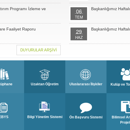
atırım Programı İzleme ve
Başkanlığımız Haftalı
06
TEM
dare Faaliyet Raporu
Başkanlığımız Haftalı
29
HAZ
DUYURULAR ARŞİVİ
tüphane
Uzaktan Öğretim
Uluslararası İlişkiler
Kulüp ve To
EBYS
Bilgi Yönetim Sistemi
Ön Başvuru Sistemi
Bilimsel A
Projel