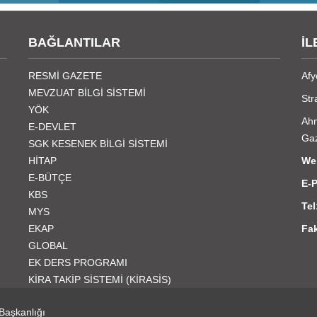
BAĞLANTILAR
İL
RESMİ GAZETE
Afy
MEVZUAT BİLGİ SİSTEMİ
Str
YÖK
Ahm
E-DEVLET
Ga
SGK KESENEK BİLGİ SİSTEMİ
HİTAP
We
E-BÜTÇE
E
KBS
Tel
MYS
EKAP
Fa
GLOBAL
EK DERS PROGRAMI
KİRA TAKİP SİSTEMİ (KİRASİS)
 Başkanlığı